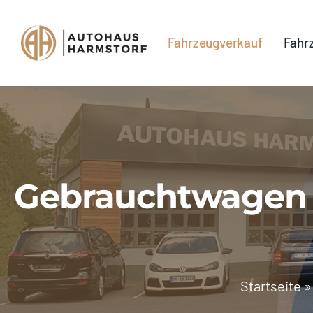
Skip
to
Fahrzeugverkauf
Fahr
content
Gebrauchtwagen U
Startseite