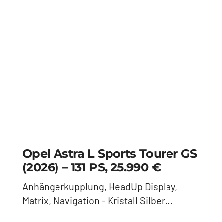
Volkswagen Tiguan 2.0 TDI
(2025) – 193 PS, 45.990 €
4M R-Line, Panoramadachdach, 20"
Felgen - Delphin Grau