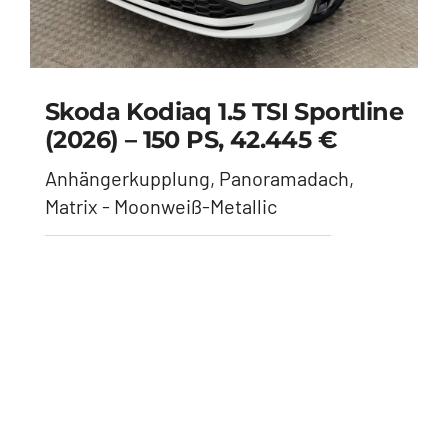
Skoda Kodiaq 1.5 TSI Sportline
(2026) – 150 PS, 43.495 €
7-Sitze, Panoramadach,
Anhängerkupplung - Moonweiß Metallic
Opel Astra L Sports Tourer GS
(2026) – 131 PS, 25.990 €
Anhängerkupplung, HeadUp Display,