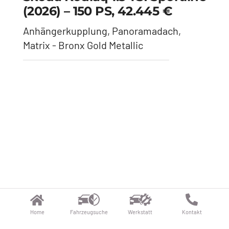
Skoda Kodiaq 2.0 4×4 RS
(2026) – 265 PS, 54.490 €
Anhängerkupplung, Standheizung,
Panoramadach, HeadUp Display -
Graphite Grau
Home
Fahrzeugsuche
Werkstatt
Kontakt