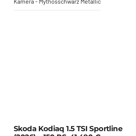
Skoda Kodiaq 1.5 TSI Sportline
(2026) – 150 PS, 41.490 €
Anhängerkupplung - Velvet Rot Metallic
Skoda Kodiaq 1.5 TSI Sportline
(2026) – 150 PS, 41.490 €