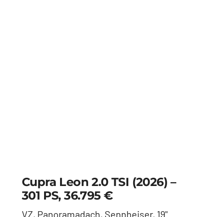
Skoda Kodiaq 2.0 4×4 RS
(2026) – 265 PS, 54.490 €
Anhängerkupplung, Standheizung,
Panoramadach, HeadUp Display - Steel
Grau