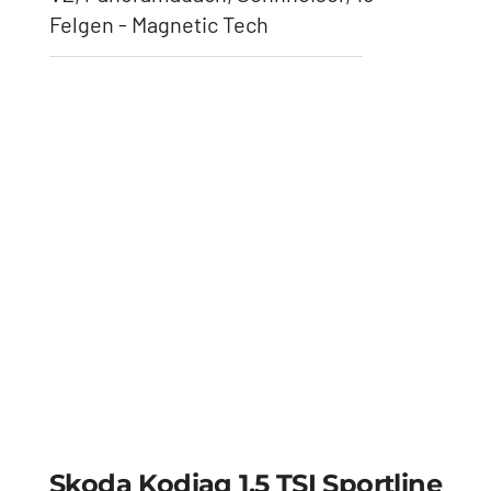
Skoda Kodiaq 2.0 4×4 RS
(2026) – 265 PS, 54.490 €
Anhängerkupplung, Standheizung,
Panoramadach, HeadUp Display - Steel
Grau